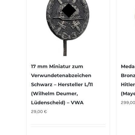
17 mm Miniatur zum
Medai
Verwundetenabzeichen
Bronz
Schwarz – Hersteller L/11
Hitler
(Wilhelm Deumer,
(Maye
Lüdenscheid) – VWA
299,0
29,00
€