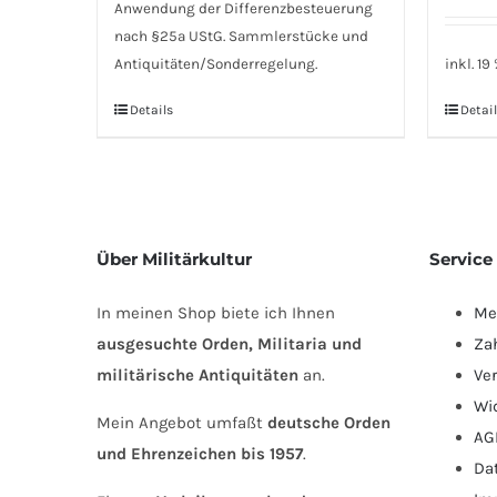
Anwendung der Differenzbesteuerung
nach §25a UStG. Sammlerstücke und
Antiquitäten/Sonderregelung.
inkl. 19
Details
Detail
Über Militärkultur
Service
In meinen Shop biete ich Ihnen
Me
ausgesuchte Orden, Militaria und
Za
militärische Antiquitäten
an.
Ve
Wi
Mein Angebot umfaßt
deutsche Orden
AG
und Ehrenzeichen bis 1957
.
Da