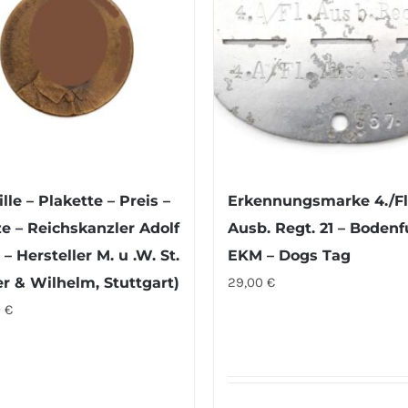
lle – Plakette – Preis –
Erkennungsmarke 4./Fl
e – Reichskanzler Adolf
Ausb. Regt. 21 – Boden
 – Hersteller M. u .W. St.
EKM – Dogs Tag
r & Wilhelm, Stuttgart)
29,00
€
0
€