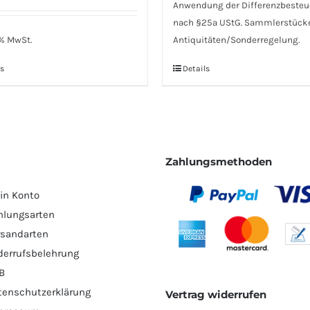
Anwendung der Differenzbeste
nach §25a UStG. Sammlerstück
 % MwSt.
Antiquitäten/Sonderregelung.
s
Details
Zahlungsmethoden
in Konto
hlungsarten
rsandarten
derrufsbelehrung
B
tenschutzerklärung
Vertrag widerrufen