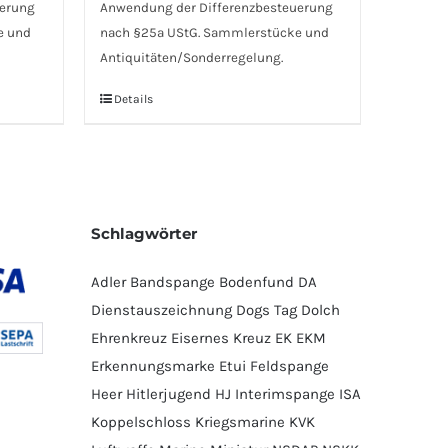
uerung
Anwendung der Differenzbesteuerung
e und
nach §25a UStG. Sammlerstücke und
Antiquitäten/Sonderregelung.
Details
Schlagwörter
Adler
Bandspange
Bodenfund
DA
Dienstauszeichnung
Dogs Tag
Dolch
Ehrenkreuz
Eisernes Kreuz
EK
EKM
Erkennungsmarke
Etui
Feldspange
Heer
Hitlerjugend
HJ
Interimspange
ISA
Koppelschloss
Kriegsmarine
KVK