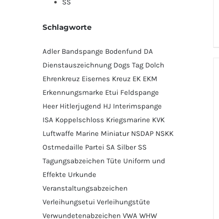
SS
Schlagworte
Adler
Bandspange
Bodenfund
DA
Dienstauszeichnung
Dogs Tag
Dolch
Ehrenkreuz
Eisernes Kreuz
EK
EKM
Erkennungsmarke
Etui
Feldspange
Heer
Hitlerjugend
HJ
Interimspange
ISA
Koppelschloss
Kriegsmarine
KVK
Luftwaffe
Marine
Miniatur
NSDAP
NSKK
Ostmedaille
Partei
SA
Silber
SS
Tagungsabzeichen
Tüte
Uniform und
Effekte
Urkunde
Veranstaltungsabzeichen
Verleihungsetui
Verleihungstüte
Verwundetenabzeichen
VWA
WHW