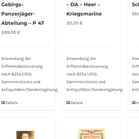
Gebirgs-
– DA – Heer –
Sc
Panzerjäger-
Kriegsmarine
59
Abteilung – P 47
20,00
€
399,00
€
Anwendung der
Anwendung der
Anw
Differenzbesteuerung
Differenzbesteuerung
Dif
nach §25a UStG.
nach §25a UStG.
nac
Sammlerstücke und
Sammlerstücke und
Sam
Antiquitäten/Sonderregelung.
Antiquitäten/Sonderregelung.
Ant
Details
Details
D