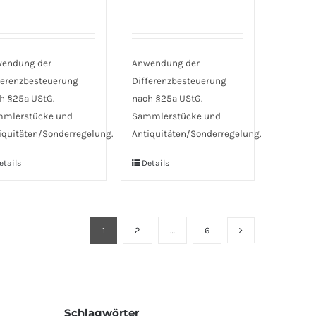
endung der
Anwendung der
ferenzbesteuerung
Differenzbesteuerung
h §25a UStG.
nach §25a UStG.
mlerstücke und
Sammlerstücke und
iquitäten/Sonderregelung.
Antiquitäten/Sonderregelung.
etails
Details
1
2
…
6
Schlagwörter