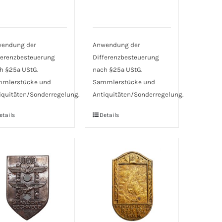
endung der
Anwendung der
ferenzbesteuerung
Differenzbesteuerung
h §25a UStG.
nach §25a UStG.
mlerstücke und
Sammlerstücke und
iquitäten/Sonderregelung.
Antiquitäten/Sonderregelung.
etails
Details