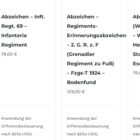
Abzeichen – Inft.
Abzeichen –
Ab
Regt. 69 –
Regiments-
(W
Infanterie
Erinnerungsabzeichen
– 
Regiment
– 2. G. R. z. F
He
79,00
€
(Grenadier
St
Regiment zu Fuß)
Es
– Fzgs-T 1924 –
79
Bodenfund
129,00
€
Anwendung der
Anwendung der
Anw
Differenzbesteuerung
Differenzbesteuerung
Dif
nach §25a UStG.
nach §25a UStG.
nac