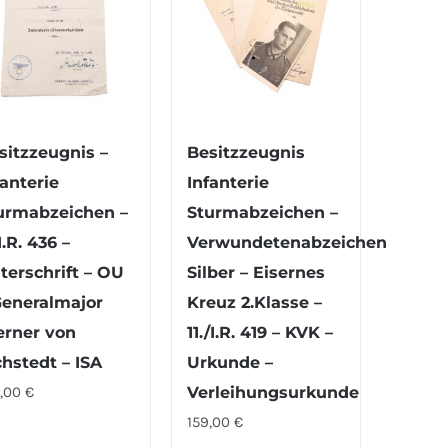
sitzzeugnis –
Besitzzeugnis
fanterie
Infanterie
urmabzeichen –
Sturmabzeichen –
I.R. 436 –
Verwundetenabzeichen
terschrift – OU
Silber – Eisernes
Generalmajor
Kreuz 2.Klasse –
rner von
11./I.R. 419 – KVK –
chstedt – ISA
Urkunde –
9,00
€
Verleihungsurkunde
159,00
€