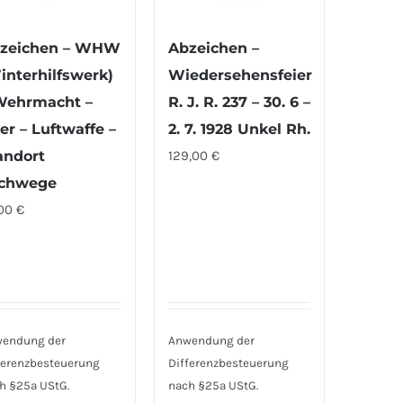
zeichen – WHW
Abzeichen –
interhilfswerk)
Wiedersehensfeier
Wehrmacht –
R. J. R. 237 – 30. 6 –
er – Luftwaffe –
2. 7. 1928 Unkel Rh.
andort
129,00
€
chwege
,00
€
endung der
Anwendung der
ferenzbesteuerung
Differenzbesteuerung
h §25a UStG.
nach §25a UStG.