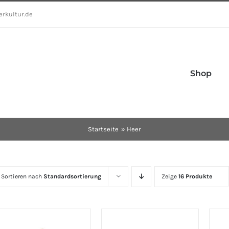
erkultur.de
Shop
Startseite
Heer
Sortieren nach
Standardsortierung
Zeige
16 Produkte