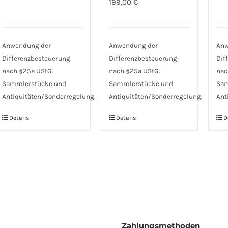
199,00
€
Anwendung der
Anwendung der
Anw
Differenzbesteuerung
Differenzbesteuerung
Dif
nach §25a UStG.
nach §25a UStG.
nac
Sammlerstücke und
Sammlerstücke und
Sam
Antiquitäten/Sonderregelung.
Antiquitäten/Sonderregelung.
Ant
Details
Details
D
Zahlungsmethoden