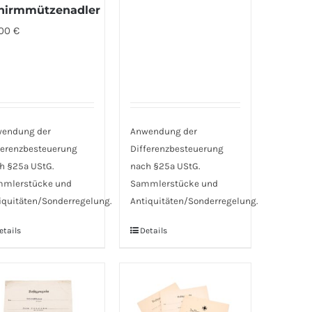
hirmmützenadler
,00
€
endung der
Anwendung der
ferenzbesteuerung
Differenzbesteuerung
h §25a UStG.
nach §25a UStG.
mlerstücke und
Sammlerstücke und
iquitäten/Sonderregelung.
Antiquitäten/Sonderregelung.
etails
Details