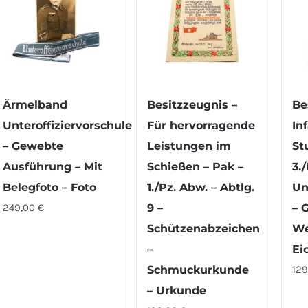
Ärmelband
Besitzzeugnis –
Be
Unteroffiziervorschule
Für hervorragende
In
– Gewebte
Leistungen im
St
Ausführung – Mit
Schießen – Pak –
3./
Belegfoto – Foto
1./Pz. Abw. – Abtlg.
Un
249,00
€
9 –
– 
Schützenabzeichen
We
–
Ei
Schmuckurkunde
12
– Urkunde