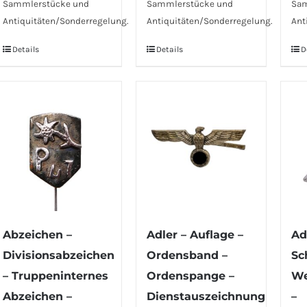
Sammlerstücke und
Sammlerstücke und
Sam
Antiquitäten/Sonderregelung.
Antiquitäten/Sonderregelung.
Ant
Details
Details
D
Abzeichen –
Adler – Auflage –
Ad
Divisionsabzeichen
Ordensband –
Sc
– Truppeninternes
Ordenspange –
We
Abzeichen –
Dienstauszeichnung
–