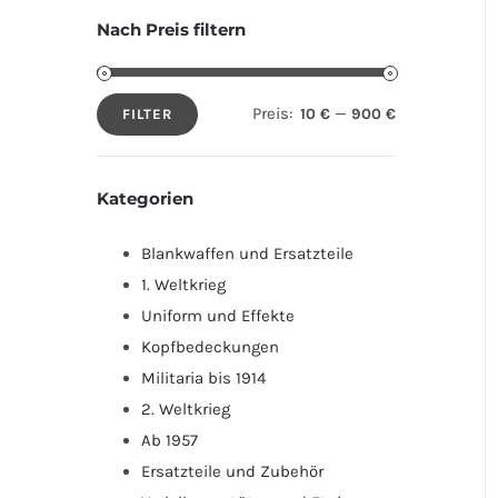
Nach Preis filtern
Preis:
—
10 €
900 €
FILTER
Min.
Max.
Preis
Preis
Kategorien
Blankwaffen und Ersatzteile
1. Weltkrieg
Uniform und Effekte
Kopfbedeckungen
Militaria bis 1914
2. Weltkrieg
Ab 1957
Ersatzteile und Zubehör