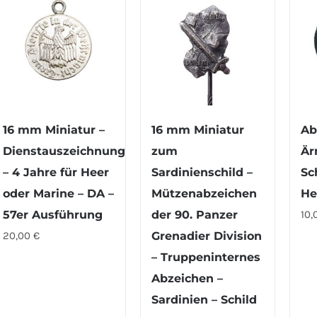
16 mm Miniatur –
16 mm Miniatur
Ab
Dienstauszeichnung
zum
Är
– 4 Jahre für Heer
Sardinienschild –
Sc
oder Marine – DA –
Mützenabzeichen
He
57er Ausführung
der 90. Panzer
10,
20,00
€
Grenadier Division
– Truppeninternes
Abzeichen –
Sardinien – Schild