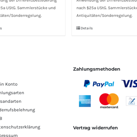
ung der Differenzbesteuerung
Anwendung der Differenzbeste
25a UStG. Sammlerstücke und
nach §25a UStG. Sammlerstück
täten/Sonderregelung.
Antiquitäten/Sonderregelung.
s
Details
Zahlungsmethoden
in Konto
hlungsarten
rsandarten
derrufsbelehrung
B
tenschutzerklärung
Vertrag widerrufen
pressum