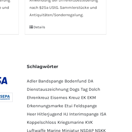
uerung
Anwendung der Differenzbesteuerung
e und
nach §25a UStG. Sammlerstücke und
Antiquitäten/Sonderregelung.
Details
Schlagwörter
Adler
Bandspange
Bodenfund
DA
Dienstauszeichnung
Dogs Tag
Dolch
Ehrenkreuz
Eisernes Kreuz
EK
EKM
Erkennungsmarke
Etui
Feldspange
Heer
Hitlerjugend
HJ
Interimspange
ISA
Koppelschloss
Kriegsmarine
KVK
Luftwaffe
Marine
Miniatur
NSDAP
NSKK