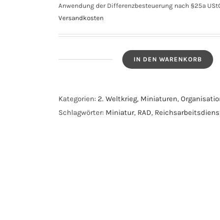
Anwendung der Differenzbesteuerung nach §25a UStG
Versandkosten
IN DEN WARENKORB
Abzeichen
-
RAD
Kategorien:
2. Weltkrieg
,
Miniaturen
,
Organisati
(Reichsarbeitsdienst)
Schlagwörter:
Miniatur
,
RAD
,
Reichsarbeitsdiens
Mitgliedsabzeichen
-
Arbeits
Dank
Menge