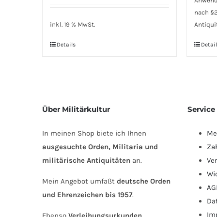
Anwend
nach §
inkl. 19 % MwSt.
Antiqui
Details
Detail
Über Militärkultur
Service
In meinen Shop biete ich Ihnen
Me
ausgesuchte Orden, Militaria und
Za
militärische Antiquitäten
an.
Ve
Wi
Mein Angebot umfaßt
deutsche Orden
AG
und Ehrenzeichen bis 1957
.
Da
Im
Ebenso
Verleihungsurkunden,