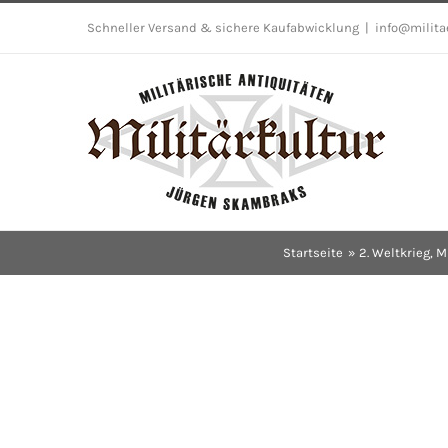
Skip
Schneller Versand & sichere Kaufabwicklung
|
info@milita
to
content
Startseite
2. Weltkrieg
M