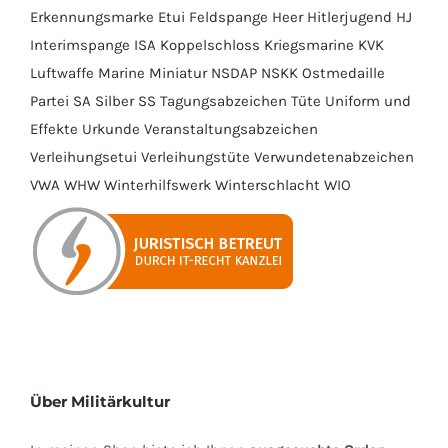
Erkennungsmarke
Etui
Feldspange
Heer
Hitlerjugend
HJ
Interimspange
ISA
Koppelschloss
Kriegsmarine
KVK
Luftwaffe
Marine
Miniatur
NSDAP
NSKK
Ostmedaille
Partei
SA
Silber
SS
Tagungsabzeichen
Tüte
Uniform und
Effekte
Urkunde
Veranstaltungsabzeichen
Verleihungsetui
Verleihungstüte
Verwundetenabzeichen
VWA
WHW
Winterhilfswerk
Winterschlacht
WIO
Über Militärkultur