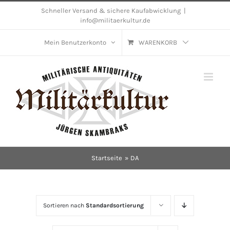
Skip
Schneller Versand & sichere Kaufabwicklung
|
info@militaerkultur.de
to
content
Mein Benutzerkonto
WARENKORB
Startseite
DA
Sortieren nach
Standardsortierung