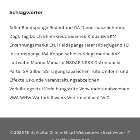
Schlagwörter
Adler
Bandspange
Bodenfund
DA
Dienstauszeichnung
Dogs Tag
Dolch
Ehrenkreuz
Eisernes Kreuz
EK
EKM
Erkennungsmarke
Etui
Feldspange
Heer
Hitlerjugend
HJ
Interimspange
ISA
Koppelschloss
Kriegsmarine
KVK
Luftwaffe
Marine
Miniatur
NSDAP
NSKK
Ostmedaille
Partei
SA
Silber
SS
Tagungsabzeichen
Tüte
Uniform und
Effekte
Urkunde
Veranstaltungsabzeichen
Verleihungsetui
Verleihungstüte
Verwundetenabzeichen
VWA
WHW
Winterhilfswerk
Winterschlacht
WIO
©
2026 Militärkultur Online-Shop | Webseite von
freshWebs - IT
& Media Consulting