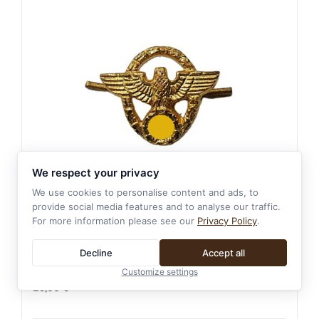
We respect your privacy
We use cookies to personalise content and ads, to
provide social media features and to analyse our traffic.
For more information please see our
Privacy Policy
.
9,5 mm Adler Auflage – Für die
Feldspange zur Dienstauszeichnung der
Decline
Accept all
Polizei – DA
Customize settings
25,00
€