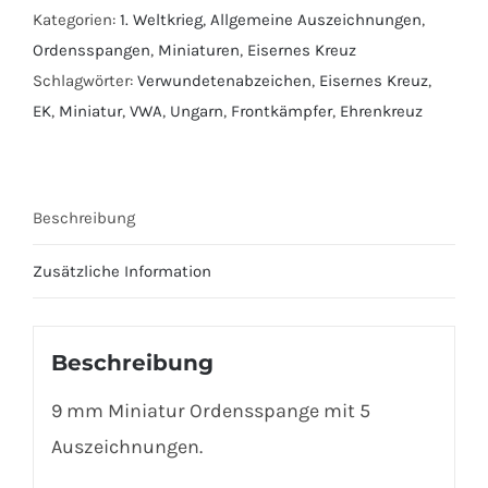
-
Kategorien:
1. Weltkrieg
,
Allgemeine Auszeichnungen
,
Eisernes
Ordensspangen
,
Miniaturen
,
Eisernes Kreuz
Kreuz
Schlagwörter:
Verwundetenabzeichen
,
Eisernes Kreuz
,
1.
EK
,
Miniatur
,
VWA
,
Ungarn
,
Frontkämpfer
,
Ehrenkreuz
Und
2.
Klasse
Beschreibung
-
FEK
Zusätzliche Information
-
Ungarn
-
Beschreibung
Verwundetenabzeichen
-
9 mm Miniatur Ordensspange mit 5
EK
Auszeichnungen.
-