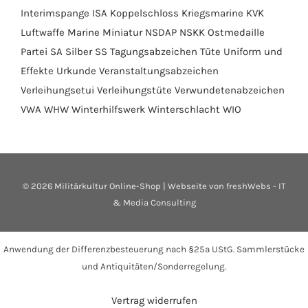
Interimspange
ISA
Koppelschloss
Kriegsmarine
KVK
Luftwaffe
Marine
Miniatur
NSDAP
NSKK
Ostmedaille
Partei
SA
Silber
SS
Tagungsabzeichen
Tüte
Uniform und
Effekte
Urkunde
Veranstaltungsabzeichen
Verleihungsetui
Verleihungstüte
Verwundetenabzeichen
VWA
WHW
Winterhilfswerk
Winterschlacht
WIO
©
2026 Militärkultur Online-Shop | Webseite von
freshWebs - IT
& Media Consulting
Anwendung der Differenzbesteuerung nach §25a UStG. Sammlerstücke
und Antiquitäten/Sonderregelung.
Vertrag widerrufen