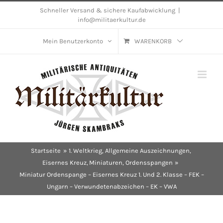
Skip
Schneller Versand & sichere Kaufabwicklung
|
info@militaerkultur.de
to
content
Mein Benutzerkonto
WARENKORB
Startseite
1. Weltkrieg
Allgemeine Auszeichnungen
Eisernes Kreuz
Miniaturen
Ordensspangen
Miniatur Ordenspange – Eisernes Kreuz 1. Und 2. Klasse – FEK –
Ungarn – Verwundetenabzeichen – EK – VWA