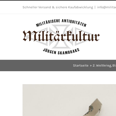
Skip
Schneller Versand & sichere Kaufabwicklung
|
info@milita
to
content
Startseite
2. Weltkrieg
Bl