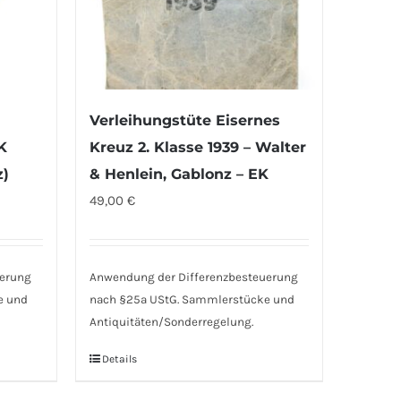
Verleihungstüte Eisernes
K
Kreuz 2. Klasse 1939 – Walter
z)
& Henlein, Gablonz – EK
49,00
€
uerung
Anwendung der Differenzbesteuerung
e und
nach §25a UStG. Sammlerstücke und
Antiquitäten/Sonderregelung.
Details