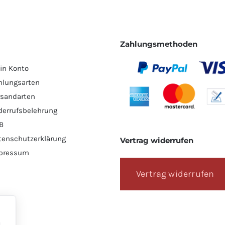
Zahlungsmethoden
in Konto
hlungsarten
rsandarten
derrufsbelehrung
B
tenschutzerklärung
Vertrag widerrufen
pressum
Vertrag widerrufen
l