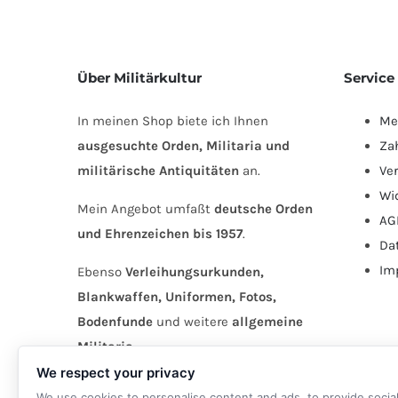
Über Militärkultur
Service
In meinen Shop biete ich Ihnen
Me
ausgesuchte Orden, Militaria und
Za
militärische Antiquitäten
an.
Ve
Wi
Mein Angebot umfaßt
deutsche Orden
AG
und Ehrenzeichen bis 1957
.
Da
Im
Ebenso
Verleihungsurkunden,
Blankwaffen, Uniformen, Fotos,
Bodenfunde
und weitere
allgemeine
Militaria
.
We respect your privacy
We use cookies to personalise content and ads, to provide socia