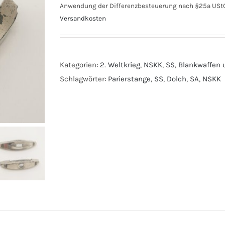
Anwendung der Differenzbesteuerung nach §25a UStG
Versandkosten
Kategorien:
2. Weltkrieg
,
NSKK
,
SS
,
Blankwaffen u
Schlagwörter:
Parierstange
,
SS
,
Dolch
,
SA
,
NSKK