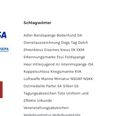
Schlagwörter
Adler
Bandspange
Bodenfund
DA
Dienstauszeichnung
Dogs Tag
Dolch
Ehrenkreuz
Eisernes Kreuz
EK
EKM
Erkennungsmarke
Etui
Feldspange
Heer
Hitlerjugend
HJ
Interimspange
ISA
Koppelschloss
Kriegsmarine
KVK
Luftwaffe
Marine
Miniatur
NSDAP
NSKK
Ostmedaille
Partei
SA
Silber
SS
Tagungsabzeichen
Tüte
Uniform und
Effekte
Urkunde
Veranstaltungsabzeichen
Verleihungsetui
Verleihungstüte