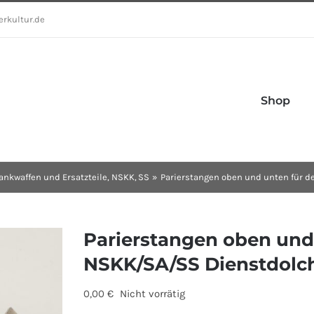
erkultur.de
Shop
ankwaffen und Ersatzteile
NSKK
SS
Parierstangen oben und unten für 
Parierstangen oben und
NSKK/SA/SS Dienstdolc
0,00
€
Nicht vorrätig