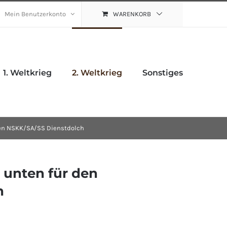
Mein Benutzerkonto
WARENKORB
1. Weltkrieg
2. Weltkrieg
Sonstiges
den NSKK/SA/SS Dienstdolch
 unten für den
h