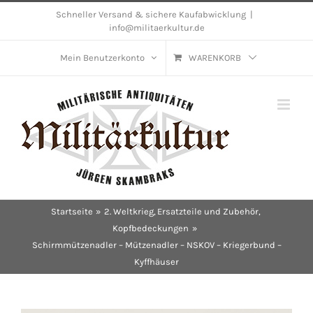
Skip
Schneller Versand & sichere Kaufabwicklung
|
info@militaerkultur.de
to
content
Mein Benutzerkonto
WARENKORB
Startseite
2. Weltkrieg
Ersatzteile und Zubehör
Kopfbedeckungen
Schirmmützenadler – Mützenadler – NSKOV – Kriegerbund –
Kyffhäuser