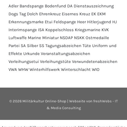
Adler
Bandspange
Bodenfund
DA
Dienstauszeichnung
Dogs Tag
Dolch
Ehrenkreuz
Eisernes Kreuz
EK
EKM
Erkennungsmarke
Etui
Feldspange
Heer
Hitlerjugend
HJ
Interimspange
ISA
Koppelschloss
Kriegsmarine
KVK
Luftwaffe
Marine
Miniatur
NSDAP
NSKK
Ostmedaille
Partei
SA
Silber
SS
Tagungsabzeichen
Tüte
Uniform und
Effekte
Urkunde
Veranstaltungsabzeichen
Verleihungsetui
Verleihungstüte
Verwundetenabzeichen
VWA
WHW
Winterhilfswerk
Winterschlacht
WIO
©
2026 Militärkultur Online-Shop | Webseite von
freshWebs - IT
& Media Consulting