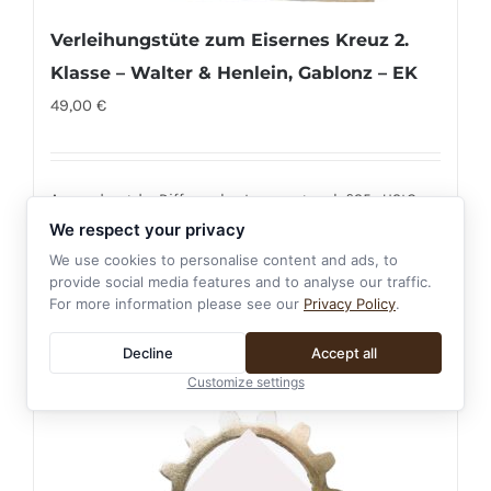
Verleihungstüte zum Eisernes Kreuz 2.
Klasse – Walter & Henlein, Gablonz – EK
49,00
€
Anwendung der Differenzbesteuerung nach §25a UStG.
Sammlerstücke und Antiquitäten/Sonderregelung.
We respect your privacy
We use cookies to personalise content and ads, to
Details
provide social media features and to analyse our traffic.
For more information please see our
Privacy Policy
.
Decline
Accept all
Customize settings