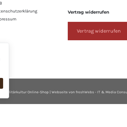
B
tenschutzerklärung
Vertrag widerrufen
pressum
Vertrag widerrufen
l
26 Militärkultur Online-Shop | Webseite von
freshWebs - IT & Media Consu
ifferenzbesteuerung nach §25a UStG. Sammlerstücke und Antiquitäten
Vertrag widerrufen