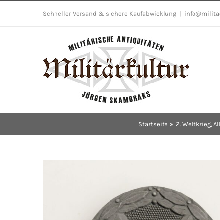
Skip
Schneller Versand & sichere Kaufabwicklung
|
info@milita
to
content
Startseite
2. Weltkrieg
Al