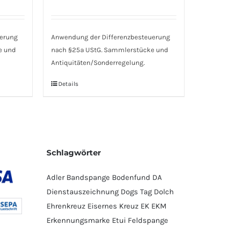
uerung
Anwendung der Differenzbesteuerung
e und
nach §25a UStG. Sammlerstücke und
Antiquitäten/Sonderregelung.
Details
Schlagwörter
Adler
Bandspange
Bodenfund
DA
Dienstauszeichnung
Dogs Tag
Dolch
Ehrenkreuz
Eisernes Kreuz
EK
EKM
Erkennungsmarke
Etui
Feldspange