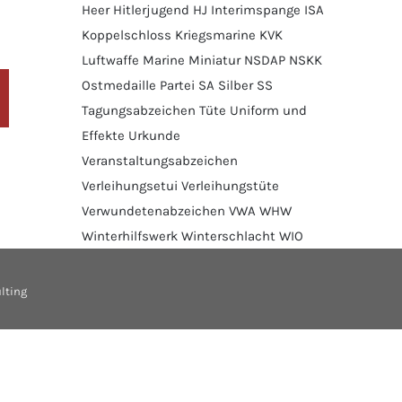
Heer
Hitlerjugend
HJ
Interimspange
ISA
Koppelschloss
Kriegsmarine
KVK
Luftwaffe
Marine
Miniatur
NSDAP
NSKK
Ostmedaille
Partei
SA
Silber
SS
Tagungsabzeichen
Tüte
Uniform und
Effekte
Urkunde
Veranstaltungsabzeichen
Verleihungsetui
Verleihungstüte
Verwundetenabzeichen
VWA
WHW
Winterhilfswerk
Winterschlacht
WIO
lting
/Sonderregelung.