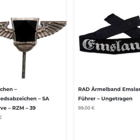
chen –
RAD Ärmelband Emslan
iedsabzeichen – SA
Führer – Ungetragen
ve – RZM – 39
99,00
€
€