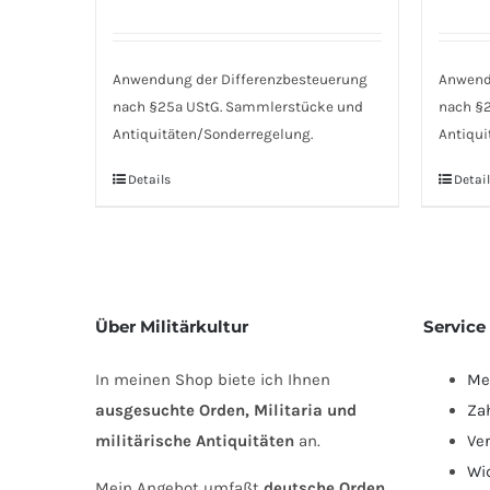
Anwendung der Differenzbesteuerung
Anwend
nach §25a UStG. Sammlerstücke und
nach §
Antiquitäten/Sonderregelung.
Antiqui
Details
Detail
Über Militärkultur
Service
In meinen Shop biete ich Ihnen
Me
ausgesuchte Orden, Militaria und
Za
militärische Antiquitäten
an.
Ve
Wi
Mein Angebot umfaßt
deutsche Orden