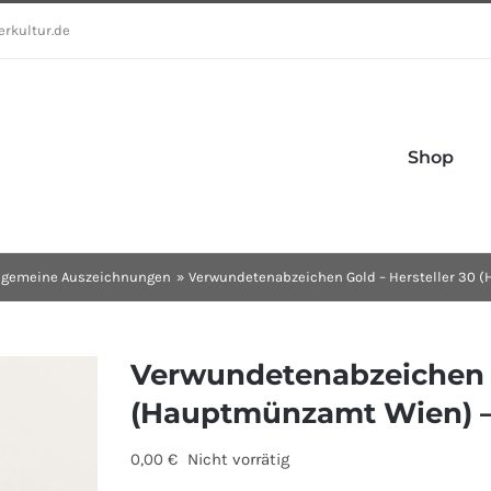
erkultur.de
Shop
lgemeine Auszeichnungen
Verwundetenabzeichen Gold – Hersteller 30
Verwundetenabzeichen G
(Hauptmünzamt Wien) 
0,00
€
Nicht vorrätig