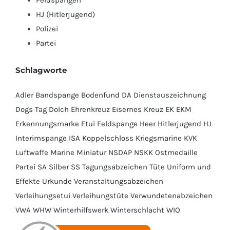
Feldspangen
HJ (Hitlerjugend)
Polizei
Partei
Schlagworte
Adler
Bandspange
Bodenfund
DA
Dienstauszeichnung
Dogs Tag
Dolch
Ehrenkreuz
Eisernes Kreuz
EK
EKM
Erkennungsmarke
Etui
Feldspange
Heer
Hitlerjugend
HJ
Interimspange
ISA
Koppelschloss
Kriegsmarine
KVK
Luftwaffe
Marine
Miniatur
NSDAP
NSKK
Ostmedaille
Partei
SA
Silber
SS
Tagungsabzeichen
Tüte
Uniform und
Effekte
Urkunde
Veranstaltungsabzeichen
Verleihungsetui
Verleihungstüte
Verwundetenabzeichen
VWA
WHW
Winterhilfswerk
Winterschlacht
WIO