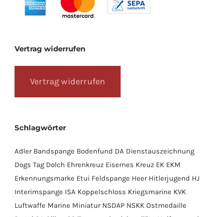
Vertrag widerrufen
Vertrag widerrufen
Schlagwörter
Adler
Bandspange
Bodenfund
DA
Dienstauszeichnung
Dogs Tag
Dolch
Ehrenkreuz
Eisernes Kreuz
EK
EKM
Erkennungsmarke
Etui
Feldspange
Heer
Hitlerjugend
HJ
Interimspange
ISA
Koppelschloss
Kriegsmarine
KVK
Luftwaffe
Marine
Miniatur
NSDAP
NSKK
Ostmedaille