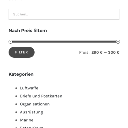
Nach Preis filtern
Preis:
—
290 €
300 €
FILTER
Min.
Max.
Preis
Preis
Kategorien
Luftwaffe
Briefe und Postkarten
Organisationen
Ausrüstung
Marine