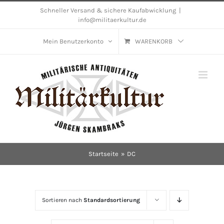
Skip
Schneller Versand & sichere Kaufabwicklung
|
info@militaerkultur.de
to
content
Mein Benutzerkonto
WARENKORB
Startseite
DC
Sortieren nach
Standardsortierung