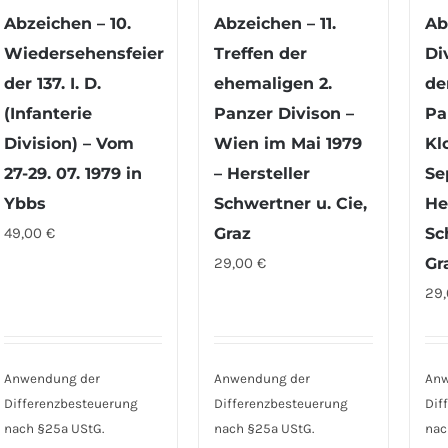
Abzeichen – 10.
Abzeichen – 11.
Ab
Wiedersehensfeier
Treffen der
Di
der 137. I. D.
ehemaligen 2.
de
(Infanterie
Panzer Divison –
Pa
Division) – Vom
Wien im Mai 1979
Kl
27-29. 07. 1979 in
– Hersteller
Se
Ybbs
Schwertner u. Cie,
He
49,00
€
Graz
Sc
29,00
€
Gr
29
Anwendung der
Anwendung der
Anw
Differenzbesteuerung
Differenzbesteuerung
Dif
nach §25a UStG.
nach §25a UStG.
nac