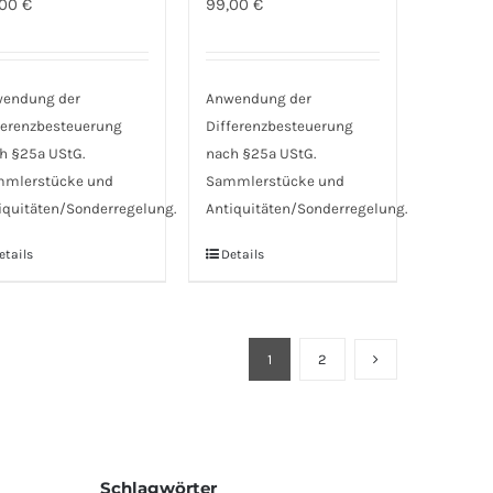
,00
€
99,00
€
endung der
Anwendung der
ferenzbesteuerung
Differenzbesteuerung
h §25a UStG.
nach §25a UStG.
mlerstücke und
Sammlerstücke und
iquitäten/Sonderregelung.
Antiquitäten/Sonderregelung.
etails
Details
1
2
Schlagwörter