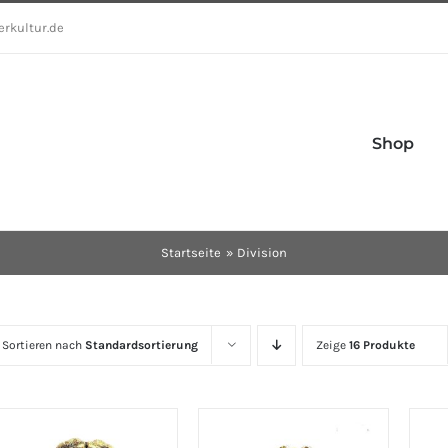
erkultur.de
Shop
Startseite
Division
Sortieren nach
Standardsortierung
Zeige
16 Produkte