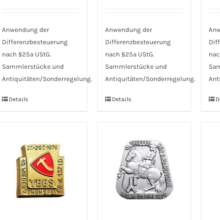
Anwendung der
Anwendung der
Anw
Differenzbesteuerung
Differenzbesteuerung
Dif
nach §25a UStG.
nach §25a UStG.
nac
Sammlerstücke und
Sammlerstücke und
Sam
Antiquitäten/Sonderregelung.
Antiquitäten/Sonderregelung.
Ant
Details
Details
D