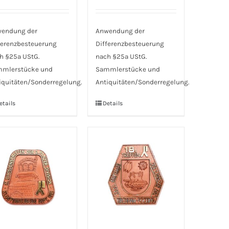
endung der
Anwendung der
ferenzbesteuerung
Differenzbesteuerung
h §25a UStG.
nach §25a UStG.
mlerstücke und
Sammlerstücke und
iquitäten/Sonderregelung.
Antiquitäten/Sonderregelung.
etails
Details