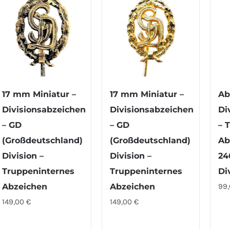
17 mm Miniatur –
17 mm Miniatur –
Ab
Divisionsabzeichen
Divisionsabzeichen
Di
– GD
– GD
– 
(Großdeutschland)
(Großdeutschland)
Ab
Division –
Division –
24
Truppeninternes
Truppeninternes
Di
Abzeichen
Abzeichen
99
149,00
€
149,00
€