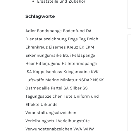
Ersatzteile und Zubehör
Schlagworte
Adler
Bandspange
Bodenfund
DA
Dienstauszeichnung
Dogs Tag
Dolch
Ehrenkreuz
Eisernes Kreuz
EK
EKM
Erkennungsmarke
Etui
Feldspange
Heer
Hitlerjugend
HJ
Interimspange
ISA
Koppelschloss
Kriegsmarine
KVK
Luftwaffe
Marine
Miniatur
NSDAP
NSKK
Ostmedaille
Partei
SA
Silber
SS
Tagungsabzeichen
Tüte
Uniform und
Effekte
Urkunde
Veranstaltungsabzeichen
Verleihungsetui
Verleihungstüte
Verwundetenabzeichen
VWA
WHW