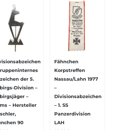
visionsabzeichen
Fähnchen
Truppeninternes
Korpstreffen
zeichen der 5.
Nassau/Lahn 1977
birgs-Division –
–
birgsjäger –
Divisionsabzeichen
ms – Hersteller
– 1. SS
schler,
Panzerdivision
nchen 90
LAH