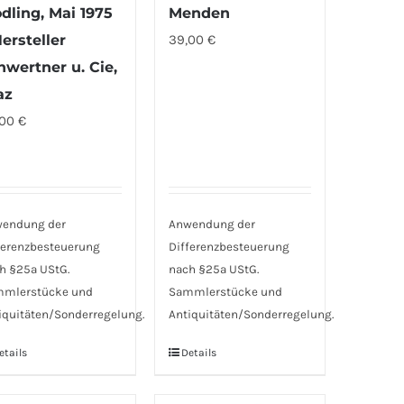
dling, Mai 1975
Menden
Hersteller
39,00
€
hwertner u. Cie,
az
,00
€
endung der
Anwendung der
ferenzbesteuerung
Differenzbesteuerung
h §25a UStG.
nach §25a UStG.
mlerstücke und
Sammlerstücke und
iquitäten/Sonderregelung.
Antiquitäten/Sonderregelung.
etails
Details