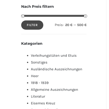
Nach Preis filtern
Preis:
—
20 €
500 €
FILTER
Min.
Max.
Preis
Preis
Kategorien
Verleihungstüten und Etuis
Sonstiges
Ausländische Auszeichnungen
Heer
1918 - 1939
Allgemeine Auszeichnungen
Literatur
Eisernes Kreuz