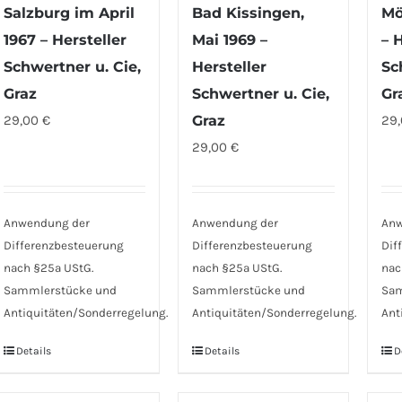
Salzburg im April
Bad Kissingen,
Mö
1967 – Hersteller
Mai 1969 –
– 
Schwertner u. Cie,
Hersteller
Sc
Graz
Schwertner u. Cie,
Gr
29,00
€
Graz
29
29,00
€
Anwendung der
Anwendung der
Anw
Differenzbesteuerung
Differenzbesteuerung
Dif
nach §25a UStG.
nach §25a UStG.
nac
Sammlerstücke und
Sammlerstücke und
Sam
Antiquitäten/Sonderregelung.
Antiquitäten/Sonderregelung.
Ant
Details
Details
D