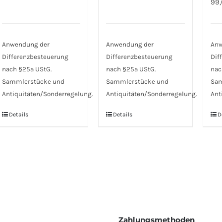
99
Anwendung der
Anwendung der
Anw
Differenzbesteuerung
Differenzbesteuerung
Dif
nach §25a UStG.
nach §25a UStG.
nac
Sammlerstücke und
Sammlerstücke und
Sam
Antiquitäten/Sonderregelung.
Antiquitäten/Sonderregelung.
Ant
Details
Details
D
Zahlungsmethoden