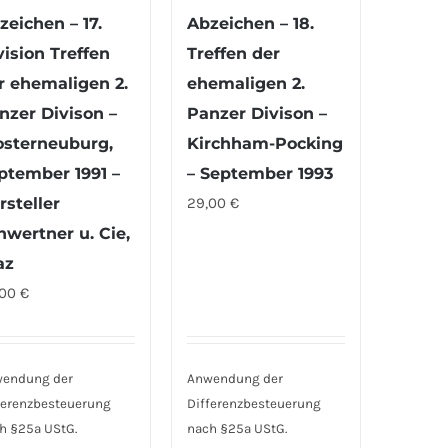
zeichen – 17.
Abzeichen – 18.
vision Treffen
Treffen der
r ehemaligen 2.
ehemaligen 2.
nzer Divison –
Panzer Divison –
osterneuburg,
Kirchham-Pocking
ptember 1991 –
– September 1993
rsteller
29,00
€
hwertner u. Cie,
az
,00
€
endung der
Anwendung der
ferenzbesteuerung
Differenzbesteuerung
h §25a UStG.
nach §25a UStG.