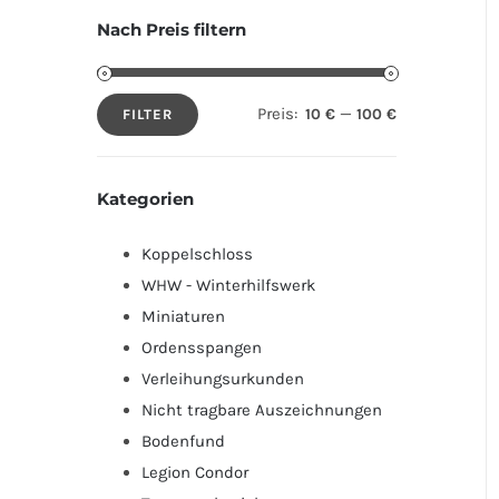
Nach Preis filtern
Preis:
—
10 €
100 €
FILTER
Min.
Max.
Preis
Preis
Kategorien
Koppelschloss
WHW - Winterhilfswerk
Miniaturen
Ordensspangen
Verleihungsurkunden
Nicht tragbare Auszeichnungen
Bodenfund
Legion Condor