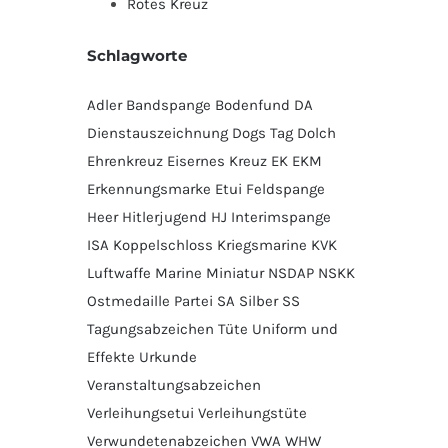
Rotes Kreuz
Schlagworte
Adler
Bandspange
Bodenfund
DA
Dienstauszeichnung
Dogs Tag
Dolch
Ehrenkreuz
Eisernes Kreuz
EK
EKM
Erkennungsmarke
Etui
Feldspange
Heer
Hitlerjugend
HJ
Interimspange
ISA
Koppelschloss
Kriegsmarine
KVK
Luftwaffe
Marine
Miniatur
NSDAP
NSKK
Ostmedaille
Partei
SA
Silber
SS
Tagungsabzeichen
Tüte
Uniform und
Effekte
Urkunde
Veranstaltungsabzeichen
Verleihungsetui
Verleihungstüte
Verwundetenabzeichen
VWA
WHW