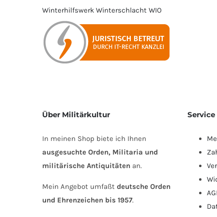
Winterhilfswerk
Winterschlacht
WIO
Über Militärkultur
Service
In meinen Shop biete ich Ihnen
Me
ausgesuchte Orden, Militaria und
Za
militärische Antiquitäten
an.
Ve
Wi
Mein Angebot umfaßt
deutsche Orden
AG
und Ehrenzeichen bis 1957
.
Da