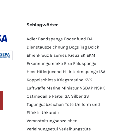
Schlagwörter
Adler
Bandspange
Bodenfund
DA
Dienstauszeichnung
Dogs Tag
Dolch
Ehrenkreuz
Eisernes Kreuz
EK
EKM
Erkennungsmarke
Etui
Feldspange
Heer
Hitlerjugend
HJ
Interimspange
ISA
Koppelschloss
Kriegsmarine
KVK
Luftwaffe
Marine
Miniatur
NSDAP
NSKK
Ostmedaille
Partei
SA
Silber
SS
Tagungsabzeichen
Tüte
Uniform und
Effekte
Urkunde
Veranstaltungsabzeichen
Verleihungsetui
Verleihungstüte