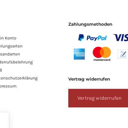
Zahlungsmethoden
in Konto
hlungsarten
rsandarten
derrufsbelehrung
B
tenschutzerklärung
Vertrag widerrufen
pressum
Vertrag widerrufen