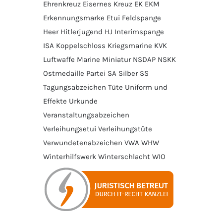
Ehrenkreuz
Eisernes Kreuz
EK
EKM
Erkennungsmarke
Etui
Feldspange
Heer
Hitlerjugend
HJ
Interimspange
ISA
Koppelschloss
Kriegsmarine
KVK
Luftwaffe
Marine
Miniatur
NSDAP
NSKK
Ostmedaille
Partei
SA
Silber
SS
Tagungsabzeichen
Tüte
Uniform und
Effekte
Urkunde
Veranstaltungsabzeichen
Verleihungsetui
Verleihungstüte
Verwundetenabzeichen
VWA
WHW
Winterhilfswerk
Winterschlacht
WIO