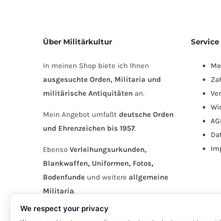
Über Militärkultur
Service
In meinen Shop biete ich Ihnen
Me
ausgesuchte Orden, Militaria und
Za
militärische Antiquitäten
an.
Ve
Wi
Mein Angebot umfaßt
deutsche Orden
AG
und Ehrenzeichen bis 1957
.
Da
Im
Ebenso
Verleihungsurkunden,
Blankwaffen, Uniformen, Fotos,
Bodenfunde
und weitere
allgemeine
Militaria
.
We respect your privacy