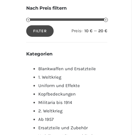
Nach Preis filtern
Preis:
—
10 €
20 €
FILTER
Min.
Max.
Preis
Preis
Kategorien
Blankwaffen und Ersatzteile
1. Weltkrieg
Uniform und Effekte
Kopfbedeckungen
Militaria bis 1914
2. Weltkrieg
Ab 1957
Ersatzteile und Zubehör