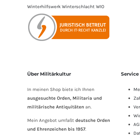
Winterhilfswerk
Winterschlacht
WIO
Über Militärkultur
Service
In meinen Shop biete ich Ihnen
Me
ausgesuchte Orden, Militaria und
Za
militärische Antiquitäten
an.
Ve
Wi
Mein Angebot umfaßt
deutsche Orden
AG
und Ehrenzeichen bis 1957
.
Da