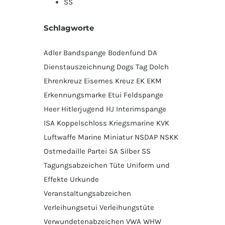
SS
Schlagworte
Adler
Bandspange
Bodenfund
DA
Dienstauszeichnung
Dogs Tag
Dolch
Ehrenkreuz
Eisernes Kreuz
EK
EKM
Erkennungsmarke
Etui
Feldspange
Heer
Hitlerjugend
HJ
Interimspange
ISA
Koppelschloss
Kriegsmarine
KVK
Luftwaffe
Marine
Miniatur
NSDAP
NSKK
Ostmedaille
Partei
SA
Silber
SS
Tagungsabzeichen
Tüte
Uniform und
Effekte
Urkunde
Veranstaltungsabzeichen
Verleihungsetui
Verleihungstüte
Verwundetenabzeichen
VWA
WHW