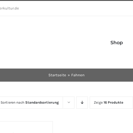
erkultur.de
Shop
Startseite
Fahnen
Sortieren nach
Standardsortierung
Zeige
16 Produkte