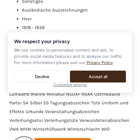
Sonstiges
Ausländische Auszeichnungen
Heer
1918 - 1939
We respect your privacy
Schlagworte
We use cookies to personalise content and ads, to
provide social media features and to analyse our traffic.
Adler
Bandspange
Bodenfund
DA
Dienstauszeichnung
For more information please see our
Privacy Policy
.
Dogs Tag
Dolch
Ehrenkreuz
Eisernes Kreuz
EK
EKM
Erkennungsmarke
Etui
Feldspange
Heer
Hitlerjugend
HJ
Decline
Accept all
Customize settings
Interimspange
ISA
Koppelschloss
Kriegsmarine
KVK
Luftwaffe
Marine
Miniatur
NSDAP
NSKK
Ostmedaille
Partei
SA
Silber
SS
Tagungsabzeichen
Tüte
Uniform und
Effekte
Urkunde
Veranstaltungsabzeichen
Verleihungsetui
Verleihungstüte
Verwundetenabzeichen
VWA
WHW
Winterhilfswerk
Winterschlacht
WIO