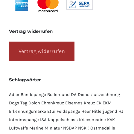
Vertrag widerrufen
Vertrag widerrufen
Schlagwörter
Adler
Bandspange
Bodenfund
DA
Dienstauszeichnung
Dogs Tag
Dolch
Ehrenkreuz
Eisernes Kreuz
EK
EKM
Erkennungsmarke
Etui
Feldspange
Heer
Hitlerjugend
HJ
Interimspange
ISA
Koppelschloss
Kriegsmarine
KVK
Luftwaffe
Marine
Miniatur
NSDAP
NSKK
Ostmedaille