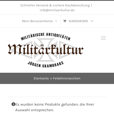
Skip
Schneller Versand & sichere Kaufabwicklung
|
info@militaerkultur.de
to
content
Mein Benutzerkonto
WARENKORB
Startseite
Feldehrenzeichen
Es wurden keine Produkte gefunden, die Ihrer
Auswahl entsprechen.