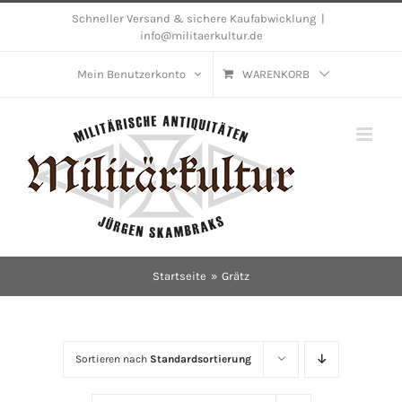
Skip
Schneller Versand & sichere Kaufabwicklung
|
info@militaerkultur.de
to
content
Mein Benutzerkonto
WARENKORB
Startseite
Grätz
Sortieren nach
Standardsortierung