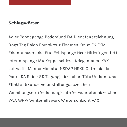
Schlagwörter
Adler
Bandspange
Bodenfund
DA
Dienstauszeichnung
Dogs Tag
Dolch
Ehrenkreuz
Eisernes Kreuz
EK
EKM
Erkennungsmarke
Etui
Feldspange
Heer
Hitlerjugend
HJ
Interimspange
ISA
Koppelschloss
Kriegsmarine
KVK
Luftwaffe
Marine
Miniatur
NSDAP
NSKK
Ostmedaille
Partei
SA
Silber
SS
Tagungsabzeichen
Tüte
Uniform und
Effekte
Urkunde
Veranstaltungsabzeichen
Verleihungsetui
Verleihungstüte
Verwundetenabzeichen
VWA
WHW
Winterhilfswerk
Winterschlacht
WIO