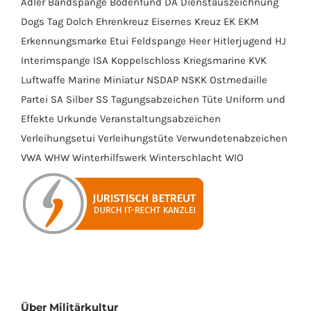
Adler
Bandspange
Bodenfund
DA
Dienstauszeichnung
Dogs Tag
Dolch
Ehrenkreuz
Eisernes Kreuz
EK
EKM
Erkennungsmarke
Etui
Feldspange
Heer
Hitlerjugend
HJ
Interimspange
ISA
Koppelschloss
Kriegsmarine
KVK
Luftwaffe
Marine
Miniatur
NSDAP
NSKK
Ostmedaille
Partei
SA
Silber
SS
Tagungsabzeichen
Tüte
Uniform und
Effekte
Urkunde
Veranstaltungsabzeichen
Verleihungsetui
Verleihungstüte
Verwundetenabzeichen
VWA
WHW
Winterhilfswerk
Winterschlacht
WIO
Über Militärkultur