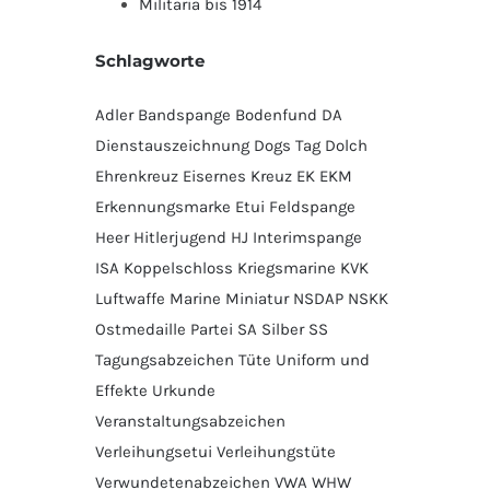
Militaria bis 1914
Schlagworte
Adler
Bandspange
Bodenfund
DA
Dienstauszeichnung
Dogs Tag
Dolch
Ehrenkreuz
Eisernes Kreuz
EK
EKM
Erkennungsmarke
Etui
Feldspange
Heer
Hitlerjugend
HJ
Interimspange
ISA
Koppelschloss
Kriegsmarine
KVK
Luftwaffe
Marine
Miniatur
NSDAP
NSKK
Ostmedaille
Partei
SA
Silber
SS
Tagungsabzeichen
Tüte
Uniform und
Effekte
Urkunde
Veranstaltungsabzeichen
Verleihungsetui
Verleihungstüte
Verwundetenabzeichen
VWA
WHW