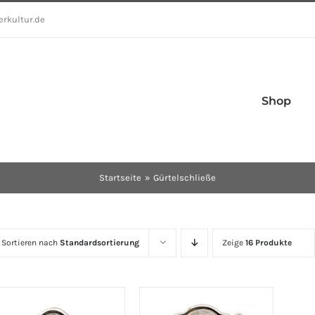
erkultur.de
Shop
Startseite
Gürtelschließe
Sortieren nach
Standardsortierung
Zeige
16 Produkte