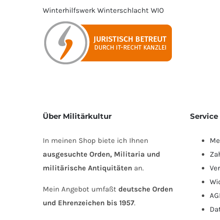
Winterhilfswerk
Winterschlacht
WIO
Über Militärkultur
Service
In meinen Shop biete ich Ihnen
Me
ausgesuchte Orden, Militaria und
Za
militärische Antiquitäten
an.
Ve
Wi
Mein Angebot umfaßt
deutsche Orden
AG
und Ehrenzeichen bis 1957
.
Da