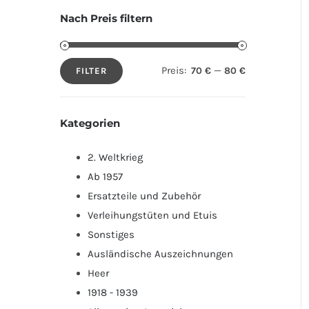
Nach Preis filtern
Preis:
—
70 €
80 €
FILTER
Min.
Max.
Preis
Preis
Kategorien
2. Weltkrieg
Ab 1957
Ersatzteile und Zubehör
Verleihungstüten und Etuis
Sonstiges
Ausländische Auszeichnungen
Heer
1918 - 1939