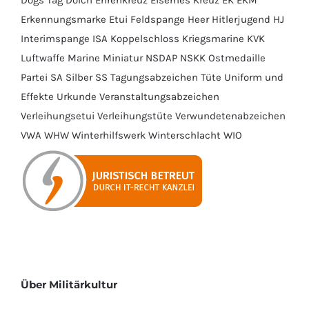
Dogs Tag
Dolch
Ehrenkreuz
Eisernes Kreuz
EK
EKM
Erkennungsmarke
Etui
Feldspange
Heer
Hitlerjugend
HJ
Interimspange
ISA
Koppelschloss
Kriegsmarine
KVK
Luftwaffe
Marine
Miniatur
NSDAP
NSKK
Ostmedaille
Partei
SA
Silber
SS
Tagungsabzeichen
Tüte
Uniform und
Effekte
Urkunde
Veranstaltungsabzeichen
Verleihungsetui
Verleihungstüte
Verwundetenabzeichen
VWA
WHW
Winterhilfswerk
Winterschlacht
WIO
Über Militärkultur