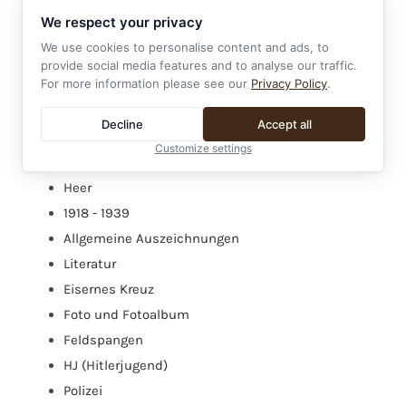
Militaria bis 1914
We respect your privacy
2. Weltkrieg
We use cookies to personalise content and ads, to
Ab 1957
provide social media features and to analyse our traffic.
For more information please see our
Privacy Policy
.
Ersatzteile und Zubehör
Verleihungstüten und Etuis
Decline
Accept all
Sonstiges
Customize settings
Ausländische Auszeichnungen
Heer
1918 - 1939
Allgemeine Auszeichnungen
Literatur
Eisernes Kreuz
Foto und Fotoalbum
Feldspangen
HJ (Hitlerjugend)
Polizei