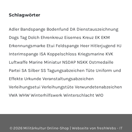
Schlagwörter
Adler
Bandspange
Bodenfund
DA
Dienstauszeichnung
Dogs Tag
Dolch
Ehrenkreuz
Eisernes Kreuz
EK
EKM
Erkennungsmarke
Etui
Feldspange
Heer
Hitlerjugend
HJ
Interimspange
ISA
Koppelschloss
Kriegsmarine
KVK
Luftwaffe
Marine
Miniatur
NSDAP
NSKK
Ostmedaille
Partei
SA
Silber
SS
Tagungsabzeichen
Tüte
Uniform und
Effekte
Urkunde
Veranstaltungsabzeichen
Verleihungsetui
Verleihungstüte
Verwundetenabzeichen
VWA
WHW
Winterhilfswerk
Winterschlacht
WIO
©
2026 Militärkultur Online-Shop | Webseite von
freshWebs - IT