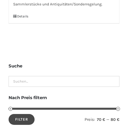
Sammlerstücke und Antiquitäten/Sonderregelung.
Details
Suche
Nach Preis filtern
Preis:
—
70 €
80 €
FILTER
Min.
Max.