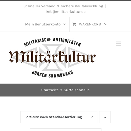
Skip
Schneller Versand & sichere Kaufabwicklung
|
info@militaerkultur.de
to
content
Mein Benutzerkonto
WARENKORB
Startseite
Gürtelschnalle
Sortieren nach
Standardsortierung