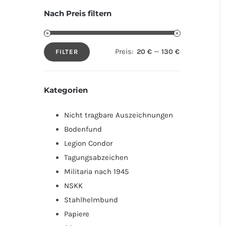
Nach Preis filtern
Preis:
—
20 €
130 €
FILTER
Min.
Max.
Preis
Preis
Kategorien
Nicht tragbare Auszeichnungen
Bodenfund
Legion Condor
Tagungsabzeichen
Militaria nach 1945
NSKK
Stahlhelmbund
Papiere