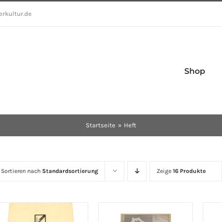
erkultur.de
Shop
Startseite
Heft
Sortieren nach
Standardsortierung
Zeige
16 Produkte