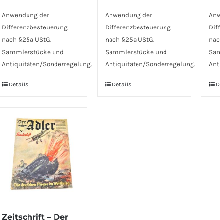
Anwendung der
Anwendung der
Anw
Differenzbesteuerung
Differenzbesteuerung
Dif
nach §25a UStG.
nach §25a UStG.
nac
Sammlerstücke und
Sammlerstücke und
Sam
Antiquitäten/Sonderregelung.
Antiquitäten/Sonderregelung.
Ant
Details
Details
D
Zeitschrift – Der