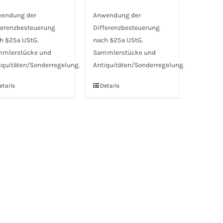
endung der
Anwendung der
ferenzbesteuerung
Differenzbesteuerung
h §25a UStG.
nach §25a UStG.
mlerstücke und
Sammlerstücke und
iquitäten/Sonderregelung.
Antiquitäten/Sonderregelung.
etails
Details