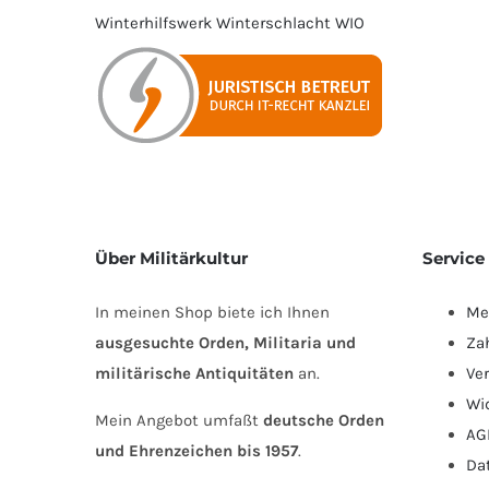
Winterhilfswerk
Winterschlacht
WIO
Über Militärkultur
Service
In meinen Shop biete ich Ihnen
Me
ausgesuchte Orden, Militaria und
Za
militärische Antiquitäten
an.
Ve
Wi
Mein Angebot umfaßt
deutsche Orden
AG
und Ehrenzeichen bis 1957
.
Da