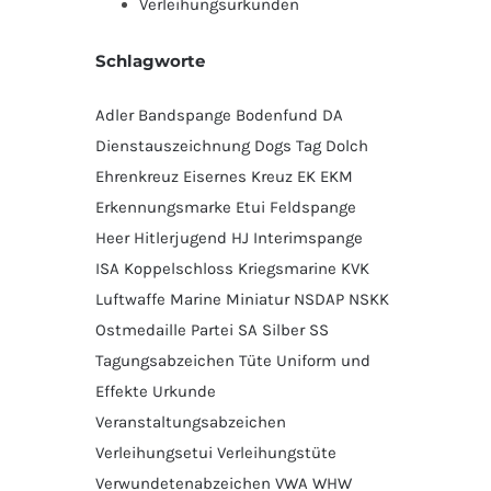
Verleihungsurkunden
Schlagworte
Adler
Bandspange
Bodenfund
DA
Dienstauszeichnung
Dogs Tag
Dolch
Ehrenkreuz
Eisernes Kreuz
EK
EKM
Erkennungsmarke
Etui
Feldspange
Heer
Hitlerjugend
HJ
Interimspange
ISA
Koppelschloss
Kriegsmarine
KVK
Luftwaffe
Marine
Miniatur
NSDAP
NSKK
Ostmedaille
Partei
SA
Silber
SS
Tagungsabzeichen
Tüte
Uniform und
Effekte
Urkunde
Veranstaltungsabzeichen
Verleihungsetui
Verleihungstüte
Verwundetenabzeichen
VWA
WHW