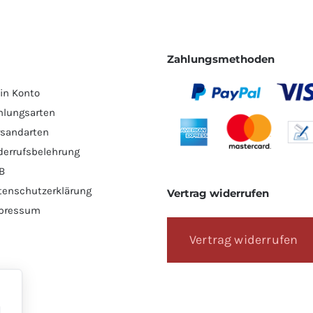
Zahlungsmethoden
in Konto
hlungsarten
rsandarten
derrufsbelehrung
B
tenschutzerklärung
Vertrag widerrufen
pressum
Vertrag widerrufen
l