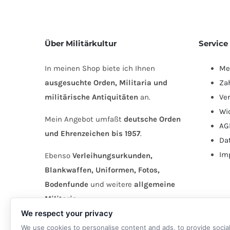
Über Militärkultur
Service
In meinen Shop biete ich Ihnen
Me
ausgesuchte Orden, Militaria und
Za
militärische Antiquitäten
an.
Ve
Wi
Mein Angebot umfaßt
deutsche Orden
AG
und Ehrenzeichen bis 1957
.
Da
Im
Ebenso
Verleihungsurkunden,
Blankwaffen, Uniformen, Fotos,
Bodenfunde
und weitere
allgemeine
Militaria
.
We respect your privacy
We use cookies to personalise content and ads, to provide socia