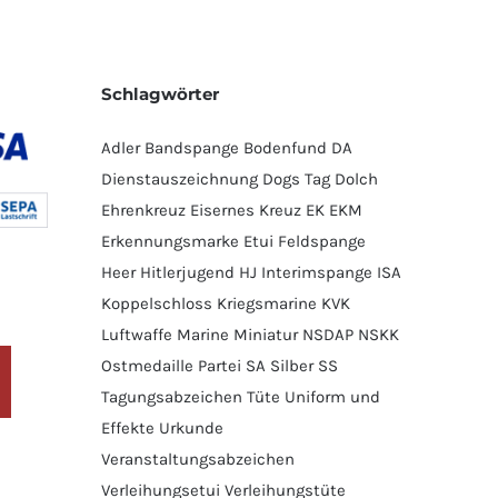
Schlagwörter
Adler
Bandspange
Bodenfund
DA
Dienstauszeichnung
Dogs Tag
Dolch
Ehrenkreuz
Eisernes Kreuz
EK
EKM
Erkennungsmarke
Etui
Feldspange
Heer
Hitlerjugend
HJ
Interimspange
ISA
Koppelschloss
Kriegsmarine
KVK
Luftwaffe
Marine
Miniatur
NSDAP
NSKK
Ostmedaille
Partei
SA
Silber
SS
Tagungsabzeichen
Tüte
Uniform und
Effekte
Urkunde
Veranstaltungsabzeichen
Verleihungsetui
Verleihungstüte