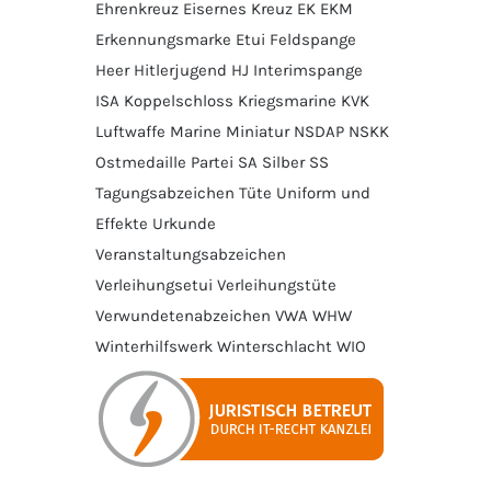
Ehrenkreuz
Eisernes Kreuz
EK
EKM
Erkennungsmarke
Etui
Feldspange
Heer
Hitlerjugend
HJ
Interimspange
ISA
Koppelschloss
Kriegsmarine
KVK
Luftwaffe
Marine
Miniatur
NSDAP
NSKK
Ostmedaille
Partei
SA
Silber
SS
Tagungsabzeichen
Tüte
Uniform und
Effekte
Urkunde
Veranstaltungsabzeichen
Verleihungsetui
Verleihungstüte
Verwundetenabzeichen
VWA
WHW
Winterhilfswerk
Winterschlacht
WIO