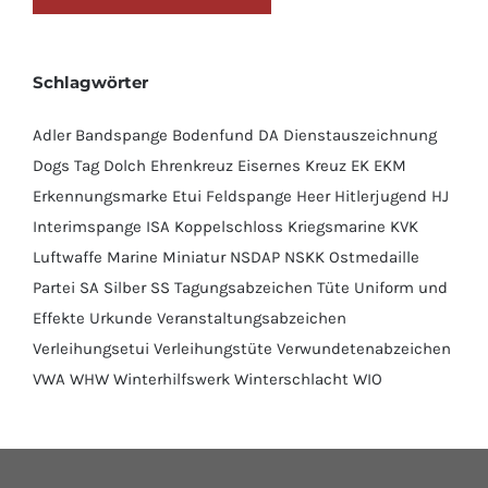
Schlagwörter
Adler
Bandspange
Bodenfund
DA
Dienstauszeichnung
Dogs Tag
Dolch
Ehrenkreuz
Eisernes Kreuz
EK
EKM
Erkennungsmarke
Etui
Feldspange
Heer
Hitlerjugend
HJ
Interimspange
ISA
Koppelschloss
Kriegsmarine
KVK
Luftwaffe
Marine
Miniatur
NSDAP
NSKK
Ostmedaille
Partei
SA
Silber
SS
Tagungsabzeichen
Tüte
Uniform und
Effekte
Urkunde
Veranstaltungsabzeichen
Verleihungsetui
Verleihungstüte
Verwundetenabzeichen
VWA
WHW
Winterhilfswerk
Winterschlacht
WIO