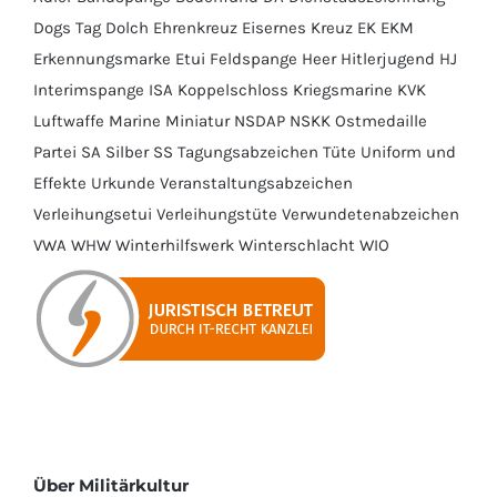
Dogs Tag
Dolch
Ehrenkreuz
Eisernes Kreuz
EK
EKM
Erkennungsmarke
Etui
Feldspange
Heer
Hitlerjugend
HJ
Interimspange
ISA
Koppelschloss
Kriegsmarine
KVK
Luftwaffe
Marine
Miniatur
NSDAP
NSKK
Ostmedaille
Partei
SA
Silber
SS
Tagungsabzeichen
Tüte
Uniform und
Effekte
Urkunde
Veranstaltungsabzeichen
Verleihungsetui
Verleihungstüte
Verwundetenabzeichen
VWA
WHW
Winterhilfswerk
Winterschlacht
WIO
Über Militärkultur