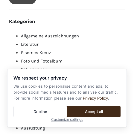
Min.
Max.
Preis
Preis
Kategorien
Allgemeine Auszeichnungen
Literatur
Eisernes Kreuz
Foto und Fotoalbum
Feldspangen
We respect your privacy
HJ (Hitlerjugend)
Polizei
We use cookies to personalise content and ads, to
provide social media features and to analyse our traffic.
Partei
For more information please see our
Privacy Policy
.
Luftwaffe
Briefe und Postkarten
Decline
Accept all
Organisationen
Customize settings
Ausrüstung