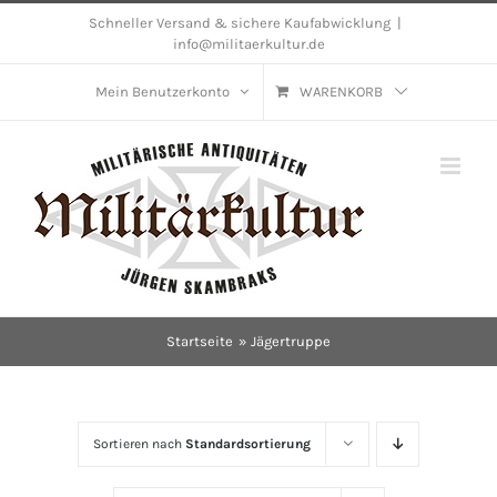
Skip
Schneller Versand & sichere Kaufabwicklung
|
info@militaerkultur.de
to
content
Mein Benutzerkonto
WARENKORB
Startseite
Jägertruppe
Sortieren nach
Standardsortierung