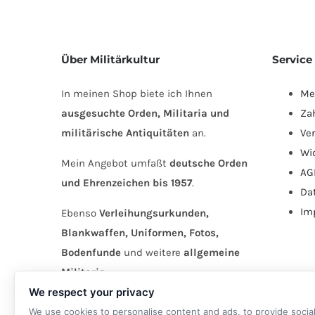
Über Militärkultur
Service
In meinen Shop biete ich Ihnen
Me
ausgesuchte Orden, Militaria und
Za
militärische Antiquitäten
an.
Ve
Wi
Mein Angebot umfaßt
deutsche Orden
AG
und Ehrenzeichen bis 1957
.
Da
Im
Ebenso
Verleihungsurkunden,
Blankwaffen, Uniformen, Fotos,
Bodenfunde
und weitere
allgemeine
Militaria
.
We respect your privacy
We use cookies to personalise content and ads, to provide socia