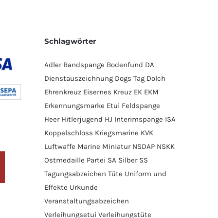
Schlagwörter
Adler
Bandspange
Bodenfund
DA
Dienstauszeichnung
Dogs Tag
Dolch
Ehrenkreuz
Eisernes Kreuz
EK
EKM
Erkennungsmarke
Etui
Feldspange
Heer
Hitlerjugend
HJ
Interimspange
ISA
Koppelschloss
Kriegsmarine
KVK
Luftwaffe
Marine
Miniatur
NSDAP
NSKK
Ostmedaille
Partei
SA
Silber
SS
Tagungsabzeichen
Tüte
Uniform und
Effekte
Urkunde
Veranstaltungsabzeichen
Verleihungsetui
Verleihungstüte