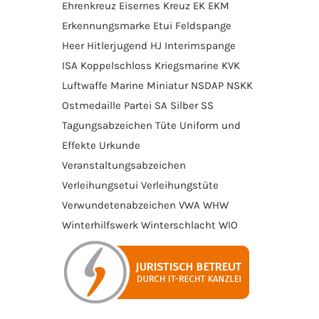
Ehrenkreuz
Eisernes Kreuz
EK
EKM
Erkennungsmarke
Etui
Feldspange
Heer
Hitlerjugend
HJ
Interimspange
ISA
Koppelschloss
Kriegsmarine
KVK
Luftwaffe
Marine
Miniatur
NSDAP
NSKK
Ostmedaille
Partei
SA
Silber
SS
Tagungsabzeichen
Tüte
Uniform und
Effekte
Urkunde
Veranstaltungsabzeichen
Verleihungsetui
Verleihungstüte
Verwundetenabzeichen
VWA
WHW
Winterhilfswerk
Winterschlacht
WIO