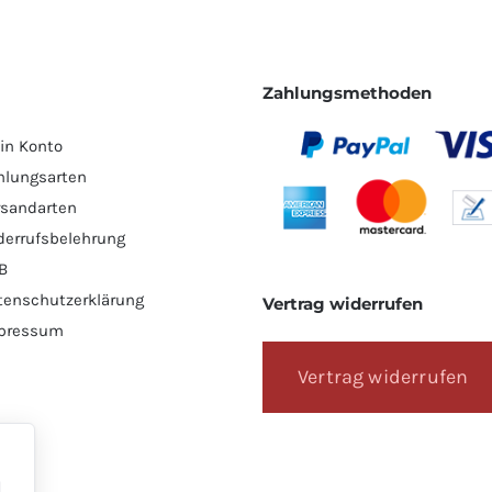
Zahlungsmethoden
in Konto
hlungsarten
rsandarten
derrufsbelehrung
B
tenschutzerklärung
Vertrag widerrufen
pressum
Vertrag widerrufen
l