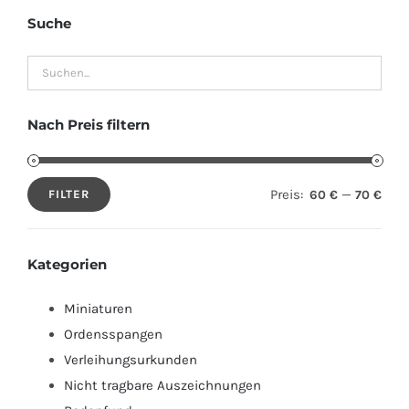
Suche
Nach Preis filtern
Preis:
—
60 €
70 €
FILTER
Min.
Max.
Preis
Preis
Kategorien
Miniaturen
Ordensspangen
Verleihungsurkunden
Nicht tragbare Auszeichnungen