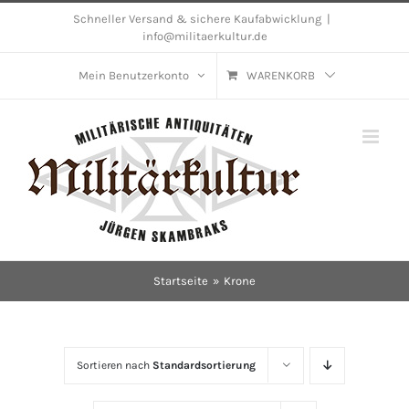
Skip
Schneller Versand & sichere Kaufabwicklung
|
info@militaerkultur.de
to
content
Mein Benutzerkonto
WARENKORB
Startseite
Krone
Sortieren nach
Standardsortierung