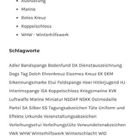
Ausrüstung
Marine
Rotes Kreuz
Koppelschloss
WHW - Winterhilfswerk
Schlagworte
Adler
Bandspange
Bodenfund
DA
Dienstauszeichnung
Dogs Tag
Dolch
Ehrenkreuz
Eisernes Kreuz
EK
EKM
Erkennungsmarke
Etui
Feldspange
Heer
Hitlerjugend
HJ
Interimspange
ISA
Koppelschloss
Kriegsmarine
KVK
Luftwaffe
Marine
Miniatur
NSDAP
NSKK
Ostmedaille
Partei
SA
Silber
SS
Tagungsabzeichen
Tüte
Uniform und
Effekte
Urkunde
Veranstaltungsabzeichen
Verleihungsetui
Verleihungstüte
Verwundetenabzeichen
VWA
WHW
Winterhilfswerk
Winterschlacht
WIO