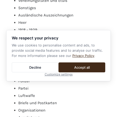
Verleihungstüten und Etuis
Sonstiges
Ausländische Auszeichnungen
Heer
1918 - 1939
Allgemeine Auszeichnungen
We respect your privacy
Literatur
We use cookies to personalise content and ads, to
provide social media features and to analyse our traffic.
Eisernes Kreuz
For more information please see our
Privacy Policy
.
Foto und Fotoalbum
Feldspangen
Decline
Accept all
HJ (Hitlerjugend)
Customize settings
Polizei
Partei
Luftwaffe
Briefe und Postkarten
Organisationen