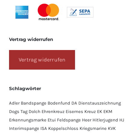
Vertrag widerrufen
Vertrag widerrufen
Schlagwörter
Adler
Bandspange
Bodenfund
DA
Dienstauszeichnung
Dogs Tag
Dolch
Ehrenkreuz
Eisernes Kreuz
EK
EKM
Erkennungsmarke
Etui
Feldspange
Heer
Hitlerjugend
HJ
Interimspange
ISA
Koppelschloss
Kriegsmarine
KVK