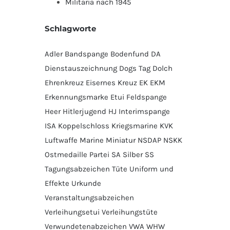
Militaria nach 1945
Schlagworte
Adler
Bandspange
Bodenfund
DA
Dienstauszeichnung
Dogs Tag
Dolch
Ehrenkreuz
Eisernes Kreuz
EK
EKM
Erkennungsmarke
Etui
Feldspange
Heer
Hitlerjugend
HJ
Interimspange
ISA
Koppelschloss
Kriegsmarine
KVK
Luftwaffe
Marine
Miniatur
NSDAP
NSKK
Ostmedaille
Partei
SA
Silber
SS
Tagungsabzeichen
Tüte
Uniform und
Effekte
Urkunde
Veranstaltungsabzeichen
Verleihungsetui
Verleihungstüte
Verwundetenabzeichen
VWA
WHW