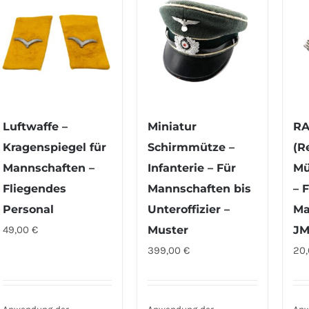
Luftwaffe –
Miniatur
R
Kragenspiegel für
Schirmmütze –
(R
Mannschaften –
Infanterie – Für
Mü
Fliegendes
Mannschaften bis
– 
Personal
Unteroffizier –
Ma
49,00
€
Muster
JM
399,00
€
20