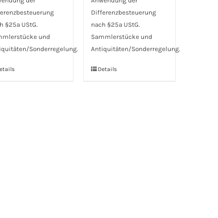
endung der
Anwendung der
ferenzbesteuerung
Differenzbesteuerung
h §25a UStG.
nach §25a UStG.
mlerstücke und
Sammlerstücke und
iquitäten/Sonderregelung.
Antiquitäten/Sonderregelung.
etails
Details