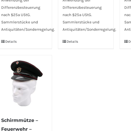
Anwendung der
Anwendung der
Anw
Differenzbesteuerung
Differenzbesteuerung
Dif
nach §25a UStG.
nach §25a UStG.
nac
Sammlerstücke und
Sammlerstücke und
Sam
Antiquitäten/Sonderregelung.
Antiquitäten/Sonderregelung.
Ant
Details
Details
D
Schirmmütze –
Feuerwehr –