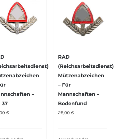
AD
RAD
eichsarbeitsdienst)
(Reichsarbeitsdienst)
tzenabzeichen
Mützenabzeichen
Für
– Für
nnschaften –
Mannschaften –
 37
Bodenfund
,00
€
25,00
€