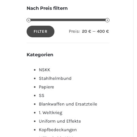
Nach Preis filtern
Preis:
—
20 €
400 €
FILTER
Min.
Max.
Preis
Preis
Kategorien
NSKK
Stahlhelmbund
Papiere
SS
Blankwaffen und Ersatzteile
1. Weltkrieg
Uniform und Effekte
Kopfbedeckungen