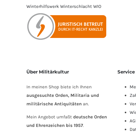
Winterhilfswerk
Winterschlacht
WIO
Über Militärkultur
Service
In meinen Shop biete ich Ihnen
Me
ausgesuchte Orden, Militaria und
Za
militärische Antiquitäten
an.
Ve
Wi
Mein Angebot umfaßt
deutsche Orden
AG
und Ehrenzeichen bis 1957
.
Da