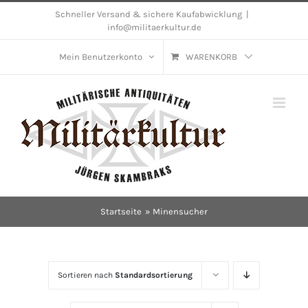
Skip
Schneller Versand & sichere Kaufabwicklung
|
info@militaerkultur.de
to
content
Mein Benutzerkonto
WARENKORB
Startseite
Minensucher
Sortieren nach
Standardsortierung