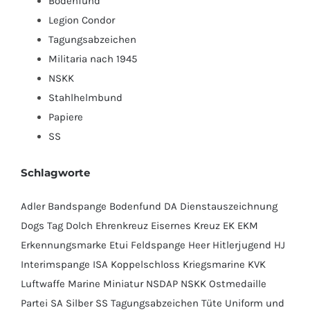
Bodenfund
Legion Condor
Tagungsabzeichen
Militaria nach 1945
NSKK
Stahlhelmbund
Papiere
SS
Schlagworte
Adler
Bandspange
Bodenfund
DA
Dienstauszeichnung
Dogs Tag
Dolch
Ehrenkreuz
Eisernes Kreuz
EK
EKM
Erkennungsmarke
Etui
Feldspange
Heer
Hitlerjugend
HJ
Interimspange
ISA
Koppelschloss
Kriegsmarine
KVK
Luftwaffe
Marine
Miniatur
NSDAP
NSKK
Ostmedaille
Partei
SA
Silber
SS
Tagungsabzeichen
Tüte
Uniform und