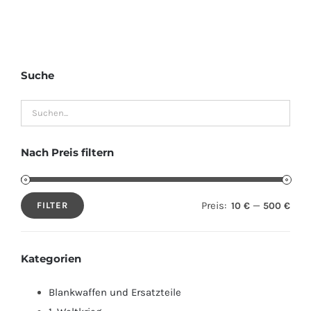
Suche
Nach Preis filtern
Preis:
—
10 €
500 €
FILTER
Min.
Max.
Preis
Preis
Kategorien
Blankwaffen und Ersatzteile