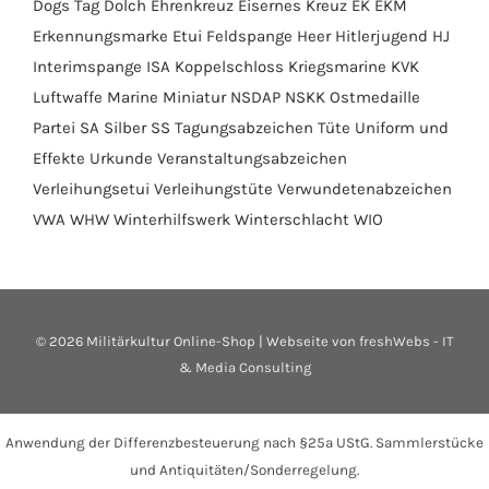
Dogs Tag
Dolch
Ehrenkreuz
Eisernes Kreuz
EK
EKM
Erkennungsmarke
Etui
Feldspange
Heer
Hitlerjugend
HJ
Interimspange
ISA
Koppelschloss
Kriegsmarine
KVK
Luftwaffe
Marine
Miniatur
NSDAP
NSKK
Ostmedaille
Partei
SA
Silber
SS
Tagungsabzeichen
Tüte
Uniform und
Effekte
Urkunde
Veranstaltungsabzeichen
Verleihungsetui
Verleihungstüte
Verwundetenabzeichen
VWA
WHW
Winterhilfswerk
Winterschlacht
WIO
©
2026 Militärkultur Online-Shop | Webseite von
freshWebs - IT
& Media Consulting
Anwendung der Differenzbesteuerung nach §25a UStG. Sammlerstücke
und Antiquitäten/Sonderregelung.