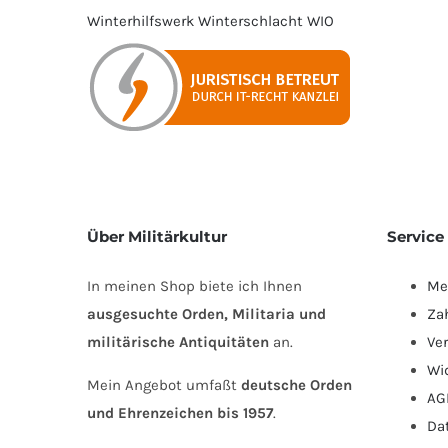
Winterhilfswerk
Winterschlacht
WIO
Über Militärkultur
Service
In meinen Shop biete ich Ihnen
Me
ausgesuchte Orden, Militaria und
Za
militärische Antiquitäten
an.
Ve
Wi
Mein Angebot umfaßt
deutsche Orden
AG
und Ehrenzeichen bis 1957
.
Da