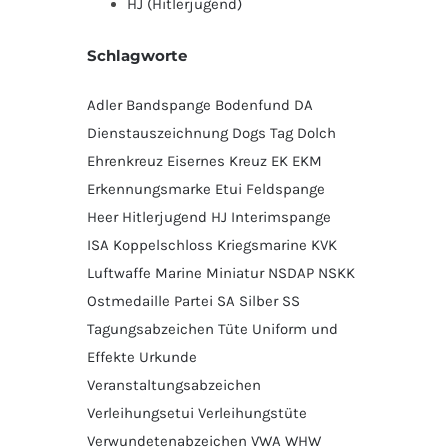
HJ (Hitlerjugend)
Schlagworte
Adler
Bandspange
Bodenfund
DA
Dienstauszeichnung
Dogs Tag
Dolch
Ehrenkreuz
Eisernes Kreuz
EK
EKM
Erkennungsmarke
Etui
Feldspange
Heer
Hitlerjugend
HJ
Interimspange
ISA
Koppelschloss
Kriegsmarine
KVK
Luftwaffe
Marine
Miniatur
NSDAP
NSKK
Ostmedaille
Partei
SA
Silber
SS
Tagungsabzeichen
Tüte
Uniform und
Effekte
Urkunde
Veranstaltungsabzeichen
Verleihungsetui
Verleihungstüte
Verwundetenabzeichen
VWA
WHW