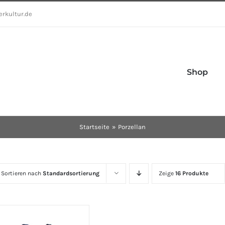
erkultur.de
Shop
Startseite
Porzellan
Sortieren nach
Standardsortierung
Zeige
16 Produkte