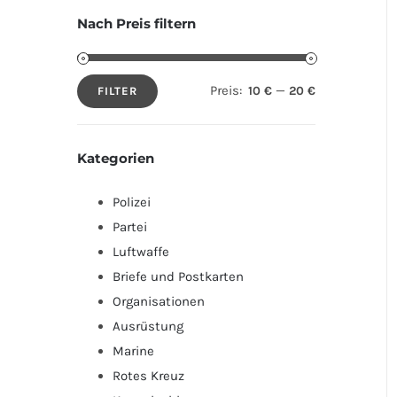
Nach Preis filtern
Preis:
—
10 €
20 €
FILTER
Min.
Max.
Preis
Preis
Kategorien
Polizei
Partei
Luftwaffe
Briefe und Postkarten
Organisationen
Ausrüstung
Marine
Rotes Kreuz